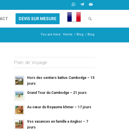
ACT
DEVIS SUR MESURE
You are here:
Home
/
Blog
/
Blog
Plan de Voyage
Hors des sentiers battus Cambodge – 15
jours
Grand Tour du Cambodge – 21 jours
Au cœur du Royaume khmer – 17 jours
Vos vacances en famille a Angkor – 7
jours