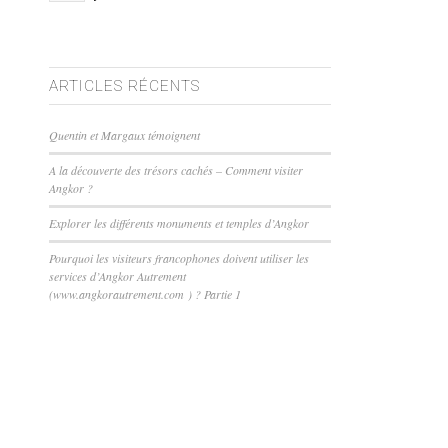
ARTICLES RÉCENTS
Quentin et Margaux témoignent
A la découverte des trésors cachés – Comment visiter
Angkor ?
Explorer les différents monuments et temples d’Angkor
Pourquoi les visiteurs francophones doivent utiliser les
services d’Angkor Autrement
(www.angkorautrement.com ) ? Partie 1